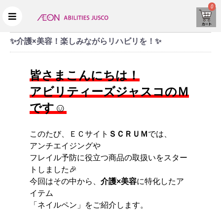
0
✨介護×美容！楽しみながらリハビリを！✨
皆さまこんにちは！
アビリティーズジャスコのＭ
です☺️
このたび、ＥＣサイト
ＳＣＲＵＭ
では、
アンチエイジングや
フレイル予防に役立つ商品の取扱いをスター
トしました🎉
今回はその中から、
介護×美容
に特化したア
イテム
「ネイルペン」をご紹介します。