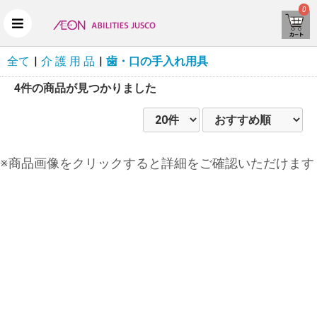
0
全て
|
介 護 用 品
|
歯・口の手入れ用具
4件
の商品が見つかりました
※商品画像をクリックすると詳細をご確認いただけます