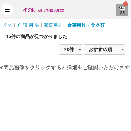
0
全て
|
介 護 用 品
|
家事用具
|
食事用具・食器類
15件
の商品が見つかりました
※商品画像をクリックすると詳細をご確認いただけます