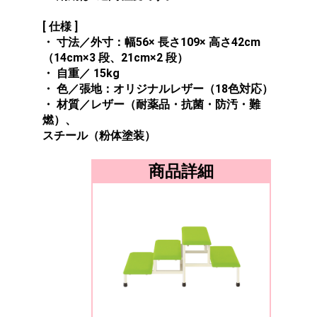
[ 仕様 ]
・ 寸法／外寸：幅56× 長さ109× 高さ42cm
（14cm×3 段、21cm×2 段）
・ 自重／ 15kg
・ 色／張地：オリジナルレザー（18色対応）
・ 材質／レザー（耐薬品・抗菌・防汚・難
燃）、
スチール（粉体塗装）
商品詳細