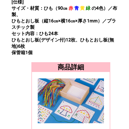
[仕様]
サイズ・材質：ひも（90㎝
赤
青
黄
緑
の4色）／布
製、
ひもとおし板（縦16㎝×横16㎝×厚さ1mm）／プラ
スチック製
セット内容：ひも24本
ひもとおし板(デザイン付)12枚、ひもとおし板(無
地)6枚
保管箱1個
商品詳細