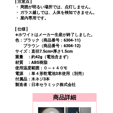
[ 注意点 ]
・ 周囲が明るい場所では、点灯しません。
・ ガラス越しでは、人体を検知できません。
・ 屋内専用です。
[ 仕様 ]
※ホワイトはメーカー生産が終了しました。
色：ブラック（商品番号：6304-11)
ブラウン（商品番号：6304-12)
サイズ：直径7.5cm×厚さ1.5cm
重量 ：約42g（電池含まず）
材質 ：ABS樹脂
使用温度範囲：０～＋４０℃
電源 ：単４形乾電池3本使用（別売）
付属品：木ネジ3本
製造者：日本セラミック株式会社
商品詳細