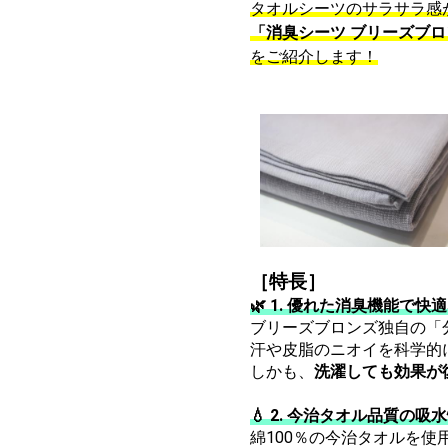
タオルシーツのサラサラ感
「消臭シーツ ブリーズブ
をご紹介します！
［特長］
🌿 1. 優れた消臭機能で
ブリーズブロンズ独自の「
汗や皮脂のニオイを科学的
しかも、
洗濯しても効果が
💧 2. 今治タオル品質の
綿100％の今治タオルを使