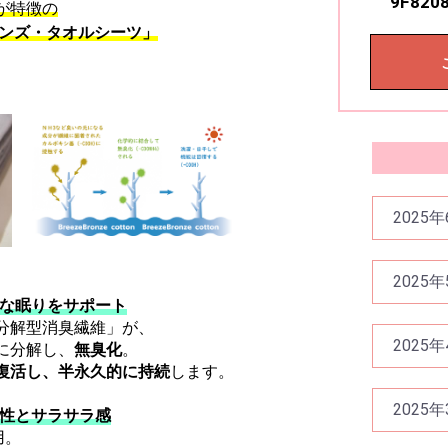
9F8208
が特徴の
ロンズ・タオルシーツ」
2025年
2025年
快適な眠りをサポート
分解型消臭繊維」が、
2025年
に分解し、
無臭化
。
復活し、半永久的に持続
します。
2025年
吸水性とサラサラ感
用。