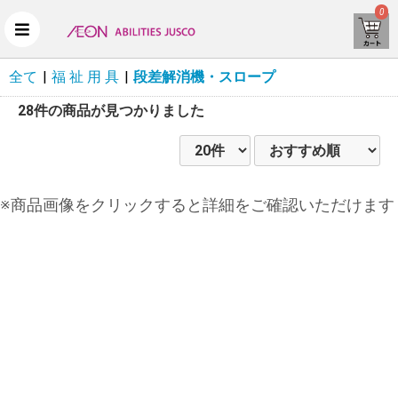
0
全て
|
福 祉 用 具
|
段差解消機・スロープ
28件
の商品が見つかりました
※商品画像をクリックすると詳細をご確認いただけます