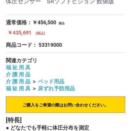
体圧センサー SRソフトビジョン 数値版
通常価格：￥456,500
税込
￥435,691
(税込)
商品コード：
53319000
関連カテゴリ
福 祉 用 具
介 護 用 品
介 護 用 品
＞
ベッド用品
福 祉 用 具
＞
床ずれ予防用品
ご購入をご希望の際はお問い合わせください。
[特長]
● どなたでも手軽に体圧分布を測定