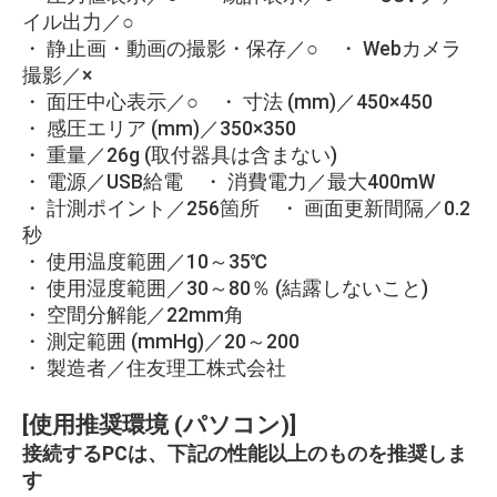
イル出力／○
・ 静止画・動画の撮影・保存／○ ・ Webカメラ
撮影／×
・ 面圧中心表示／○ ・ 寸法 (mm)／450×450
・ 感圧エリア (mm)／350×350
・ 重量／26g (取付器具は含まない)
・ 電源／USB給電 ・ 消費電力／最大400mW
・ 計測ポイント／256箇所 ・ 画面更新間隔／0.2
秒
・ 使用温度範囲／10～35℃
・ 使用湿度範囲／30～80％ (結露しないこと)
・ 空間分解能／22mm角
・ 測定範囲 (mmHg)／20～200
・ 製造者／住友理工株式会社
[使用推奨環境 (パソコン)]
接続するPCは、下記の性能以上のものを推奨しま
す