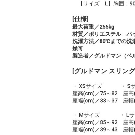
【サイズ L】胸囲：90～
[仕様]
最大荷重／255kg
材質／ポリエステル パ
洗濯方法／80℃までの洗
燥可
製造者／グルドマン（ベ
[グルドマン スリン
・ XSサイズ ・ S
座高(cm)／75～82 座高(
座幅(cm)／33～37 座幅(
・ Mサイズ ・ Lサ
座高(cm)／85～92 座高(
座幅(cm)／39～43 座幅(