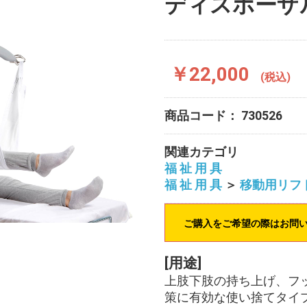
ディスポーザ
￥22,000
(税込)
商品コード：
730526
関連カテゴリ
福 祉 用 具
福 祉 用 具
＞
移動用リフ
ご購入をご希望の際はお問
[用途]
上肢下肢の持ち上げ、フ
策に有効な使い捨てタイ