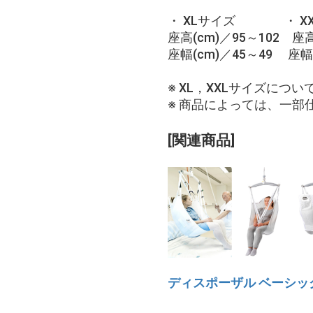
・ XLサイズ ・ XX
座高(cm)／95～102 座高
座幅(cm)／45～49 座幅(
※ XL，XXLサイズにつ
※ 商品によっては、一部
[関連商品]
ディスポーザル ベーシッ