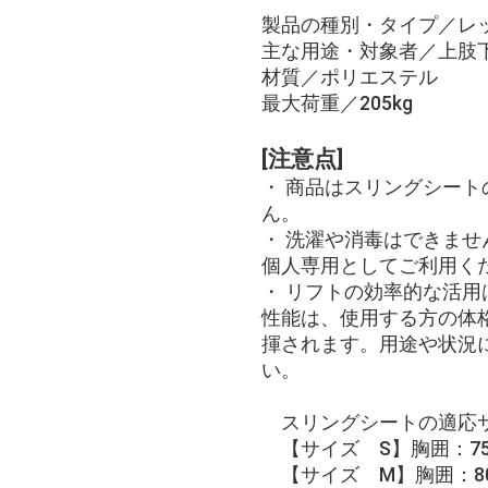
製品の種別・タイプ／レ
主な用途・対象者／上肢
材質／ポリエステル
最大荷重／205kg
[注意点]
・ 商品はスリングシー
ん。
・ 洗濯や消毒はできま
個人専用としてご利用く
・ リフトの効率的な活
性能は、使用する方の体
揮されます。用途や状況
い。
スリングシートの適応
【サイズ S】胸囲：75～
【サイズ M】胸囲：80