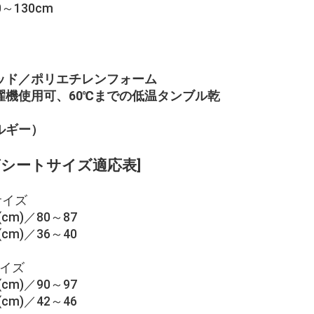
130cm
ッド／ポリエチレンフォーム
濯機使用可、60℃までの低温タンブル乾
ルギー）
グシートサイズ適応表]
サイズ
cm)／80～87
cm)／36～40
イズ
cm)／90～97
cm)／42～46