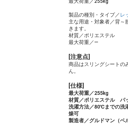
最大荷重／255kg
製品の種別・タイプ／
レ
主な用途・対象者／背～
きます。
材質／ポリエステル
最大荷重／―
[注意点]
商品はスリングシートの
ん。
[仕様]
最大荷重／255kg
材質／ポリエステル パ
洗濯方法／80℃までの洗
燥可
製造者／グルドマン（ベ