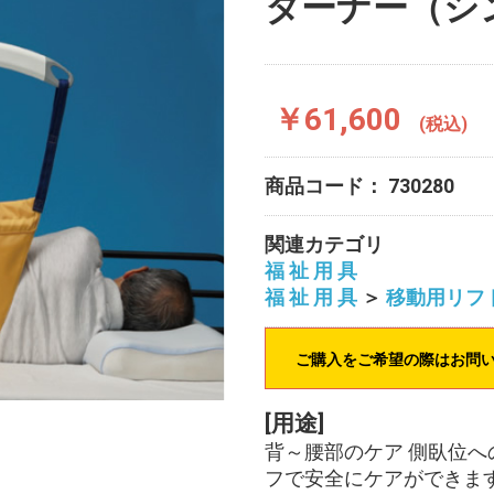
ターナー（シ
￥61,600
(税込)
商品コード：
730280
関連カテゴリ
福 祉 用 具
福 祉 用 具
＞
移動用リフ
ご購入をご希望の際はお問
[用途]
背～腰部のケア 側臥位へ
フで安全にケアができま