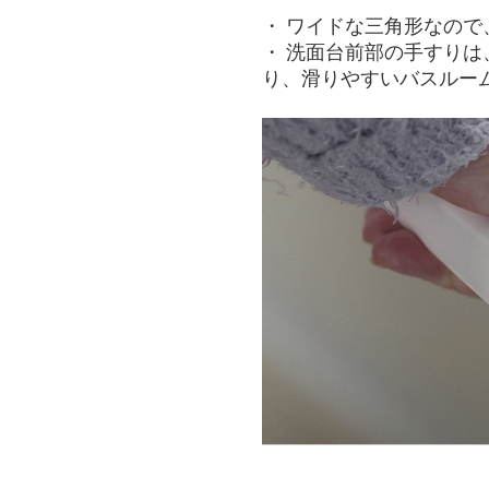
・ ワイドな三角形なの
・ 洗面台前部の手すり
り、滑りやすいバスルー