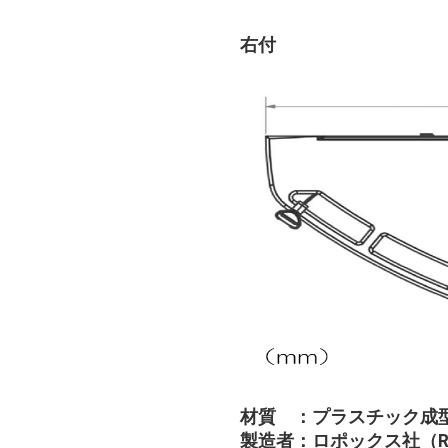
右付
材質 ：プラスチック成
製造者：ロポックス社（R