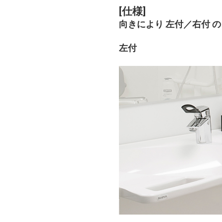
[仕様]
向きにより 左付／右付 
左付