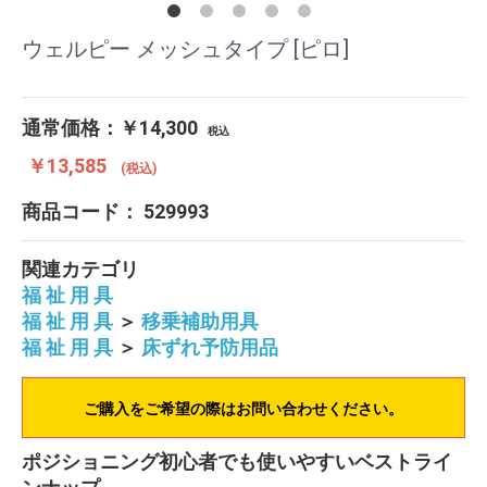
ウェルピー メッシュタイプ [ピロ]
通常価格：￥14,300
税込
￥13,585
(税込)
商品コード：
529993
関連カテゴリ
福 祉 用 具
福 祉 用 具
＞
移乗補助用具
福 祉 用 具
＞
床ずれ予防用品
ご購入をご希望の際はお問い合わせください。
ポジショニング初心者でも使いやすいベストライ