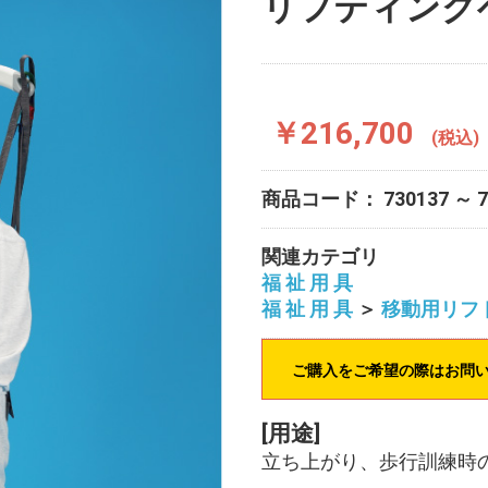
リフティング
￥216,700
(税込)
商品コード：
730137 ～ 
関連カテゴリ
福 祉 用 具
福 祉 用 具
＞
移動用リフ
ご購入をご希望の際はお問
[用途]
立ち上がり、歩行訓練時