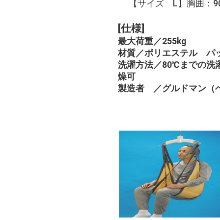
【サイズ L】胸囲：90～
[仕様]
最大荷重／255kg
材質／ポリエステル パ
洗濯方法／80℃までの洗
燥可
製造者 ／グルドマン（