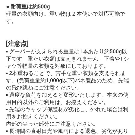
● 耐荷重は約500g
軽量の衣類向け。重い物は２本使いで対応可能で
す。
[注意点]
▪ グーパーが支えられる重量は1本あたり約500g以
下です。重たい衣類は支えきれません。下着やTシ
ャツ等軽量の衣類を対象にしております。
▪ 2本重ねることで、苦手な重い衣類を支えられま
す。(負荷重量約1,000g以下)バネ製品のため、先端
の飛び跳ねにご注意ください。
▪ 過度な負荷を加えると変形いたします。本来の使
用目的以外のご利用は、お控えください。
▪ 先端のキャップ保護材が劣化し、外れた場合は利
用をお控えください。
内部の尖った部分にご注意ください。
▪ 長時間の直射日光や風雨による退色、劣化があり