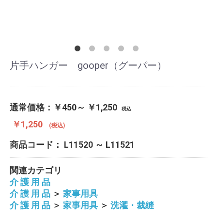
片手ハンガー gooper（グーパー）
通常価格：
￥450～ ￥1,250
税込
￥1,250
(税込)
商品コード：
L11520 ～ L11521
関連カテゴリ
介 護 用 品
介 護 用 品
＞
家事用具
介 護 用 品
＞
家事用具
＞
洗濯・裁縫