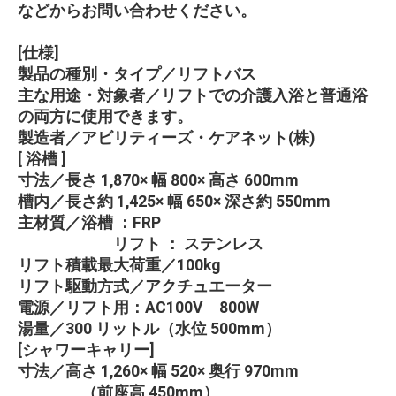
などからお問い合わせください。
[仕様]
製品の種別・タイプ／リフトバス
主な用途・対象者／リフトでの介護入浴と普通浴
の両方に使用できます。
製造者／アビリティーズ・ケアネット(株)
[ 浴槽 ]
寸法／長さ 1,870× 幅 800× 高さ 600mm
槽内／長さ約 1,425× 幅 650× 深さ約 550mm
主材質／浴槽 ：FRP
リフト ： ステンレス
リフト積載最大荷重／100kg
リフト駆動方式／アクチュエーター
電源／リフト用：AC100V 800W
湯量／300 リットル（水位 500mm）
[シャワーキャリー]
寸法／高さ 1,260× 幅 520× 奥行 970mm
（前座高 450mm）