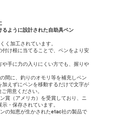
。
に
けるように設計された自助具ペン
にくく加工されています。
の付け根に当てることで、ペンをより安
。
方や手に力の入りにくい方でも、握りや
ーの間に、釣りのオモリ等を補充しペン
を加えずにペンを移動するだけで文字が
途ご用意ください。
イン賞（アメリカ）を受賞しており、ニ
展示・保存されています。
デンの知恵が生かされたetac社の製品で