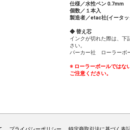
仕様／水性ペン 0.7mm
個数／１本入
製造者／etac社(イータ
◆ 替え芯
インクが切れた際は、下
さい。
パーカー社 ローラーボール
※ ローラーボールではな
ご注意ください。
て
プライバシーポリシー
特定商取引法に基づく表