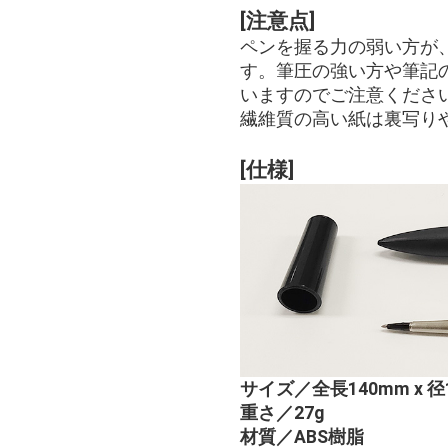
[注意点]
ペンを握る力の弱い方が
す。筆圧の強い方や筆記
いますのでご注意くださ
繊維質の高い紙は裏写り
[仕様]
サイズ／全長140mm x 径
重さ／27g
材質／ABS樹脂