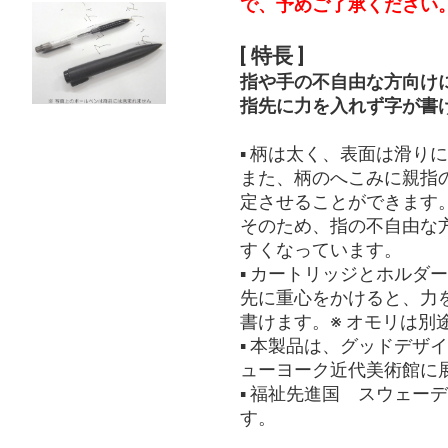
で、予めご了承ください
[ 特長 ]
指や手の不自由な方向け
指先に力を入れず字が書
▪ 柄は太く、表面は滑り
また、柄のへこみに親指
定させることができます
そのため、指の不自由な
すくなっています。
▪ カートリッジとホルダ
先に重心をかけると、力
書けます。※ オモリは別
▪ 本製品は、グッドデザ
ューヨーク近代美術館に
▪ 福祉先進国 スウェー
す。