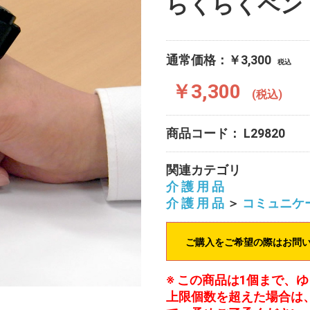
らくらくペン
通常価格：￥3,300
税込
￥3,300
(税込)
商品コード：
L29820
関連カテゴリ
介 護 用 品
介 護 用 品
＞
コミュニケ
ご購入をご希望の際はお問
※ この商品は1個まで、
上限個数を超えた場合は