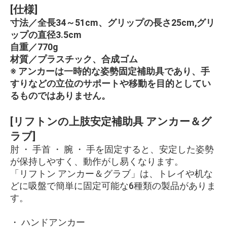
[仕様]
寸法／全長34～51cm、グリップの長さ25cm,グリ
ップの直径3.5cm
自重／770g
材質／プラスチック、合成ゴム
※ アンカーは一時的な姿勢固定補助具であり、手
すりなどの立位のサポートや移動を目的としてい
るものではありません。
[リフトンの上肢安定補助具 アンカー＆グ
ラブ]
肘 ・ 手首 ・ 腕 ・ 手を固定すると、安定した姿勢
が保持しやすく、動作がし易くなります。
「リフトン アンカー＆グラブ」は、トレイや机な
どに吸盤で簡単に固定可能な6種類の製品がありま
す。
・ ハンドアンカー