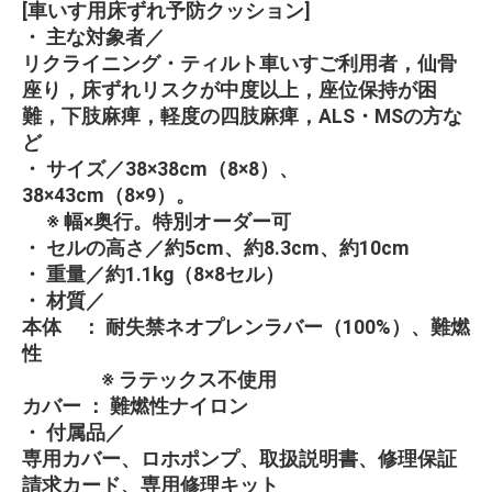
[車いす用床ずれ予防クッション]
・ 主な対象者／
リクライニング・ティルト車いすご利用者，仙骨
座り，床ずれリスクが中度以上，座位保持が困
難，下肢麻痺，軽度の四肢麻痺，ALS・MSの方な
ど
・ サイズ／38×38cm（8×8）、
38×43cm（8×9）。
※ 幅×奥行。特別オーダー可
・ セルの高さ／約5cm、約8.3cm、約10cm
・ 重量／約1.1kg（8×8セル）
・ 材質／
本体 ： 耐失禁ネオプレンラバー（100%）、難燃
性
※ ラテックス不使用
カバー ： 難燃性ナイロン
・ 付属品／
専用カバー、ロホポンプ、取扱説明書、修理保証
請求カード、専用修理キット