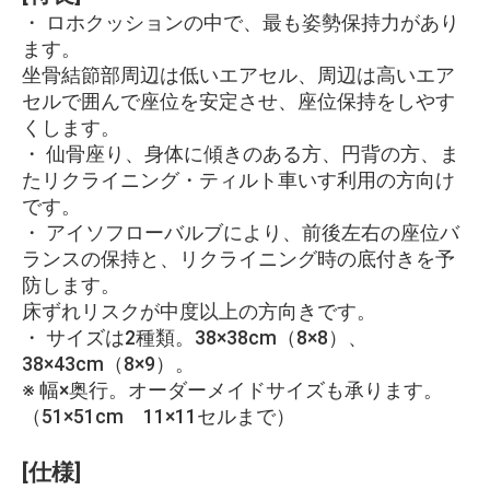
・ ロホクッションの中で、最も姿勢保持力があり
ます。
坐骨結節部周辺は低いエアセル、周辺は高いエア
セルで囲んで座位を安定させ、座位保持をしやす
くします。
・ 仙骨座り、身体に傾きのある方、円背の方、ま
たリクライニング・ティルト車いす利用の方向け
です。
・ アイソフローバルブにより、前後左右の座位バ
ランスの保持と、リクライニング時の底付きを予
防します。
床ずれリスクが中度以上の方向きです。
・ サイズは2種類。38×38cm（8×8）、
38×43cm（8×9）。
※ 幅×奥行。オーダーメイドサイズも承ります。
（51×51cm 11×11セルまで）
[仕様]