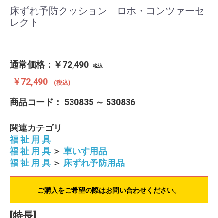
床ずれ予防クッション ロホ・コンツァーセ
レクト
通常価格：
￥72,490
税込
￥72,490
(税込)
商品コード：
530835 ～ 530836
関連カテゴリ
福 祉 用 具
福 祉 用 具
＞
車いす用品
福 祉 用 具
＞
床ずれ予防用品
ご購入をご希望の際はお問い合わせください。
[特長]