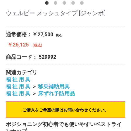
ウェルピー メッシュタイプ [ジャンボ]
通常価格：￥27,500
税込
￥26,125
(税込)
商品コード：
529992
関連カテゴリ
福 祉 用 具
福 祉 用 具
＞
移乗補助用具
福 祉 用 具
＞
床ずれ予防用品
ご購入をご希望の際はお問い合わせください。
ポジショニング初心者でも使いやすいベストライ