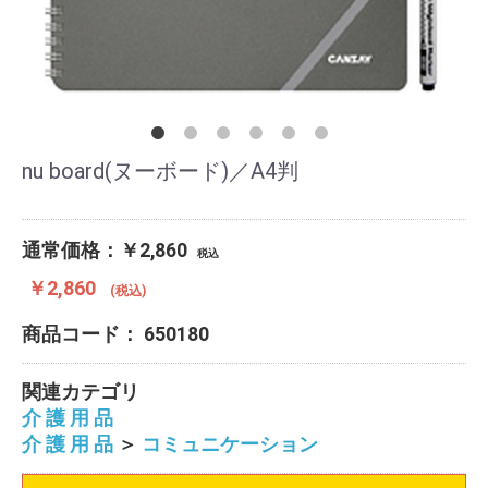
nu board(ヌーボード)／A4判
通常価格：￥2,860
税込
￥2,860
(税込)
商品コード：
650180
関連カテゴリ
介 護 用 品
介 護 用 品
＞
コミュニケーション