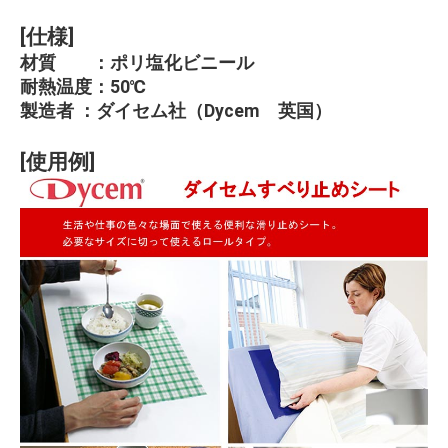
[仕様]
材質 ：ポリ塩化ビニール
耐熱温度：50℃
製造者 ：ダイセム社（Dycem 英国）
[使用例]