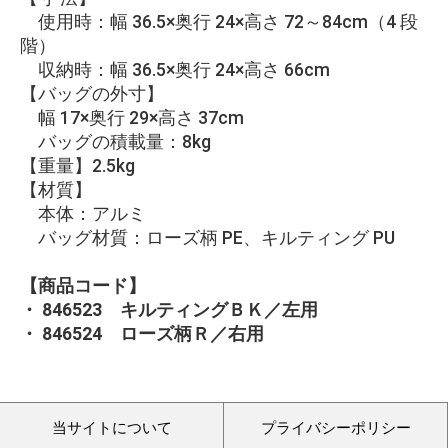
使用時：幅 36.5×奥行 24×高さ 72～84cm（4 段
階）
収納時：幅 36.5×奥行 24×高さ 66cm
【バッグの外寸】
幅 17×奥行 29×高さ 37cm
バッグの積載量：8kg
【重量】2.5kg
【材質】
本体：アルミ
バッグ材質：ローズ柄 PE、キルティング PU
【商品コード】
・ 846523 キルティングＢＫ／左用
・ 846524 ローズ柄Ｒ／右用
当サイトについて
プライバシーポリシー