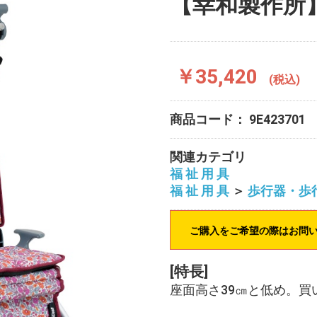
【幸和製作所
￥35,420
(税込)
商品コード：
9E423701
関連カテゴリ
福 祉 用 具
福 祉 用 具
＞
歩行器・歩
ご購入をご希望の際はお問
[特長]
座面高さ39㎝と低め。