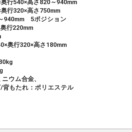
×奥行540×高さ820～940mm
×奥行320×高さ750mm
0～940mm 5ポジション
×奥行220mm
m
0×奥行320×高さ180mm
0kg
g
ルミニウム合金、
もたれ：ポリエステル