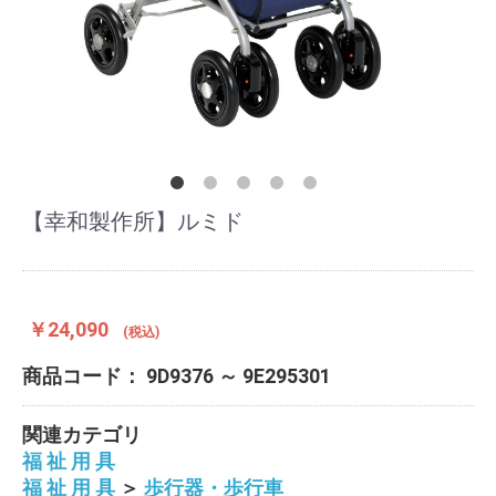
【幸和製作所】ルミド
￥24,090
(税込)
商品コード：
9D9376 ～ 9E295301
関連カテゴリ
福 祉 用 具
福 祉 用 具
＞
歩行器・歩行車