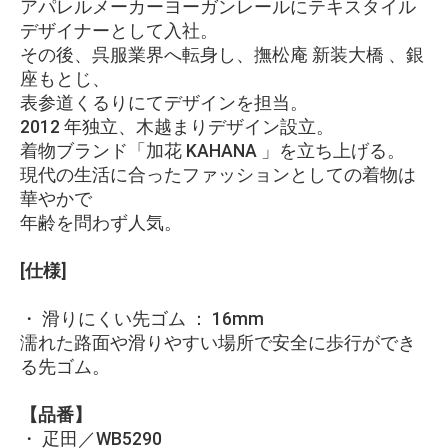
アパレルメーカーヨーガンレールにテキスタイル
デザイナーとして入社。
その後、呉服業界へ転身し、撫松庵 新装大橋 、銀
座もとじ、
表参道くるりにてデザインを担当。
2012 年独立、木越まりデザイン設立。
着物ブランド「加花 KAHANA 」を立ち上げる。
現代の生活に合ったファッションとしての着物は
華やかで
年齢を問わず人気。
[仕様]
・ 滑りにくい先ゴム ： 16mm
濡れた路面や滑りやすい場所で安全に歩行ができ
る先ゴム。
【品番】
・ 疋田／WB5290